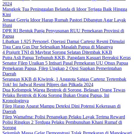
2024
Mangkok Tua Peninggalan Belanda di Idoor Terjaga Baik Hingga
Kini
Jemaat Gereja Idoor Harap Rumah Pastori Dibangun Agar Layak
Huni
DPR RI Bentuk Panja Penyusunan RUU Pemekaran Provinsi di
Papua
Libatkan 1.925 Personel, Operasi Damai Cartenz Resmi Dimulai
Tiga Cara Gus Dur Selesaikan Masalah Papua di Masanya
4 Prajurit TNI di Maybrat Sorong Selatan Ditembak KKB
Putra Asli Papua Terbunuh KKB, Pangdam Kasuari Bereaksi Keras
Senator Filep Uraikan 5 Intisari Pasal Pemekaran UU Otsus Papua
Pemekaran Papua, Filep Ungkap 2 Opsi Siapkan Pemerintahan
Daerah
Serangan KKB di Kiwirok, 1 Anggota Satgas Cartenz Tertembak
Tok! Ini Jadwal Resmi Pilpres dan Pilkada 2024
Dua Kelompok Warga Bentrok di Sorong, Belasan Orang Tewas
Pelaku Bentrok di Kota Sorong Bukan Orang Papua, Ini
Kronologinya
Filep Harap Aparat Mampu Deteksi Dini Potensi Kekerasan di
Daerah
Filep Wamafma: Polisi Penangkap Pelaku Layak Terima Reward
Polisi Ringkus 2 Terduga Pelaku Pembunuhan Khani Rumaf di
Sorong
Sejumlah Massa Gelar Demonstrasi Tolak Pemekaran di Manokwari