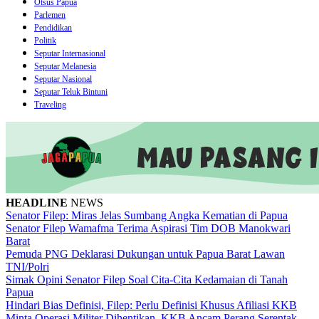
Otsus Papua
Parlemen
Pendidikan
Politik
Seputar Internasional
Seputar Melanesia
Seputar Nasional
Seputar Teluk Bintuni
Traveling
HEADLINE
NEWS
Senator Filep: Miras Jelas Sumbang Angka Kematian di Papua
Senator Filep Wamafma Terima Aspirasi Tim DOB Manokwari
Barat
Pemuda PNG Deklarasi Dukungan untuk Papua Barat Lawan
TNI/Polri
Simak Opini Senator Filep Soal Cita-Cita Kedamaian di Tanah
Papua
Hindari Bias Definisi, Filep: Perlu Definisi Khusus Afiliasi KKB
Minta Operasi Militer Dihentikan, KKB Ancam Perang Serentak