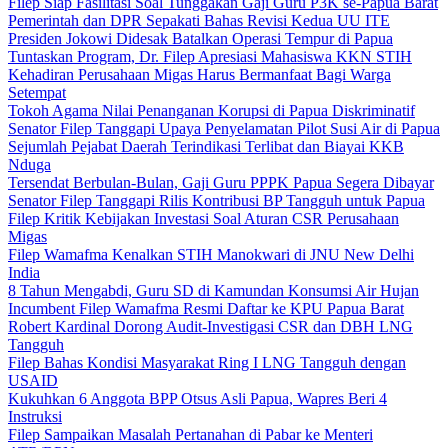
Filep Siap Fasilitasi Soal Tunggakan Gaji Guru P3K se-Papua Barat
Pemerintah dan DPR Sepakati Bahas Revisi Kedua UU ITE
Presiden Jokowi Didesak Batalkan Operasi Tempur di Papua
Tuntaskan Program, Dr. Filep Apresiasi Mahasiswa KKN STIH
Kehadiran Perusahaan Migas Harus Bermanfaat Bagi Warga
Setempat
Tokoh Agama Nilai Penanganan Korupsi di Papua Diskriminatif
Senator Filep Tanggapi Upaya Penyelamatan Pilot Susi Air di Papua
Sejumlah Pejabat Daerah Terindikasi Terlibat dan Biayai KKB
Nduga
Tersendat Berbulan-Bulan, Gaji Guru PPPK Papua Segera Dibayar
Senator Filep Tanggapi Rilis Kontribusi BP Tangguh untuk Papua
Filep Kritik Kebijakan Investasi Soal Aturan CSR Perusahaan
Migas
Filep Wamafma Kenalkan STIH Manokwari di JNU New Delhi
India
8 Tahun Mengabdi, Guru SD di Kamundan Konsumsi Air Hujan
Incumbent Filep Wamafma Resmi Daftar ke KPU Papua Barat
Robert Kardinal Dorong Audit-Investigasi CSR dan DBH LNG
Tangguh
Filep Bahas Kondisi Masyarakat Ring I LNG Tangguh dengan
USAID
Kukuhkan 6 Anggota BPP Otsus Asli Papua, Wapres Beri 4
Instruksi
Filep Sampaikan Masalah Pertanahan di Pabar ke Menteri