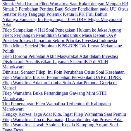
Simak Poin Usulan Filep Wamafma Saat Raker dengan Menpan RB
Simak 3 Perubahan Penting Bagi Sektor Pendidikan pada UU Otsus
Senator Filep Tanggapi Polemik Ketua KPK Firli Bahuri
Nilainya Fantastis, Ini Perjuangan 10 % DBH Migas Masyarakat
Adat
Filep Sampaikan 4 Hal Soal Penegakan Hukum ke Jaksa Agung
Filep: Perjuangan Pendidikan Gratis untuk Masa Depan OAP
Presiden Jokowi Paparkan Sektor Prioritas Investasi Indonesia
Filep Minta Seleksi Pimpinan KPK-BPK Tak Lewat Mekanisme
Politik
Filep Dorong Pelibatan Aktif Masyarakat Adat dalam Investasi
Disdukcapil Sosialisasikan Layanan Sistem IKD di STIH
Manokwari
Diinisiasi Senator Filep, Ini Poin Perubahan Otsus Soal Kesehatan
Filep Wamafma Inisiasi Penambahan Perwakilan OAP di DPRK
Filep Wamafma Adakan Lomba Solo Antar Pemuda Gereja di
Mansel
Filep Wamafma Buka Pertandingan Gawang Mini STIH
Manokwari
Tim Pemenangan Filep Wamafma Terbentuk di Kabupaten
Manokwari
Hengky Korwa: Jaga Adat Kita, Ingat Filep Wamafma Saat Pemilu
Filep Wamafma Tiba di Kaimana, Disambut dengan Prosesi Adat
Filep Wamafma Jawab Aspirasi Kepala Kampung Arguni Soal
Dana Desa