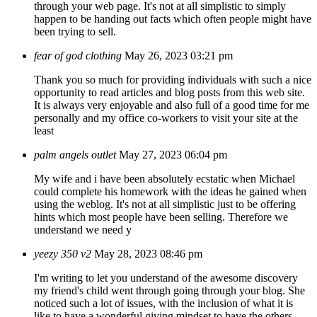
through your web page. It's not at all simplistic to simply
happen to be handing out facts which often people might have
been trying to sell.
fear of god clothing
May 26, 2023 03:21 pm
Thank you so much for providing individuals with such a nice
opportunity to read articles and blog posts from this web site.
It is always very enjoyable and also full of a good time for me
personally and my office co-workers to visit your site at the
least
palm angels outlet
May 27, 2023 06:04 pm
My wife and i have been absolutely ecstatic when Michael
could complete his homework with the ideas he gained when
using the weblog. It's not at all simplistic just to be offering
hints which most people have been selling. Therefore we
understand we need y
yeezy 350 v2
May 28, 2023 08:46 pm
I'm writing to let you understand of the awesome discovery
my friend's child went through going through your blog. She
noticed such a lot of issues, with the inclusion of what it is
like to have a wonderful giving mindset to have the others