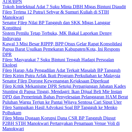
ATR/BPN
Tokoh Intelektual Adat 7 Suku Minta DBH Migas Bintuni Diaudit
Filep Terima 12 Putra/i Sebyar & Sumuri Kuliah di STIH
Manokwari
Senator Filep Nilai BP Tangguh dan SKK Migas Langgar
Konstitusi
Sistem Pemilu Tetap Terbuka, MK Bakal Laporkan Denny
Indrayana
Kawal 3 Misi Besar RIPPP, BPP Otsus Gelar Rapat Konsolidasi
Papua Barat Usulkan Pemekaran Kabupaten/Kota, Ini Respons
DPR
Filep: Masyarakat 7 Suku Bintuni Tengah Hadapi Persoalan
Ekologi
Filep Harap Ada Pengadilan Adat Terkait Masalah BP Tangguh
Filep Kirim Putra Arfak Ikuti Program Perkuliahan ke Malaysia
Senator Filep Dorong Kewenangan Kejaksaan Diperkuat
Filep Kritik Mekanisme DPR Setujui Perpanjangan Jabatan Kades
Stunting di Papua Tinggi, Mendagri: Ikan Dijual Beli Mie Instan
DPD dan Pemerintah Bahas Penyelesaian Pelanggaran HAM Berat
Puluhan Warga Terjun ke Pantai Wijaya Sentosa Cari Siput Uter
Filep Sampaikan Hasil Advokasi Soal BP Tangguh ke Menko
Polhukam
Filep Minta Dugaan Korupsi Dana CSR BP Tangguh Diusut
P2BH STIH Manokwari Pertanyakan Penamaan Venue Voli di
Manokwari