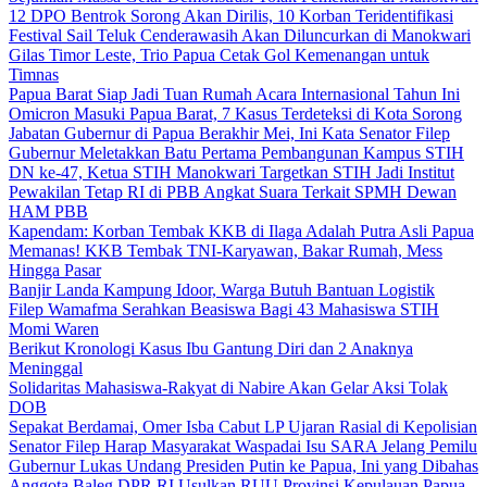
12 DPO Bentrok Sorong Akan Dirilis, 10 Korban Teridentifikasi
Festival Sail Teluk Cenderawasih Akan Diluncurkan di Manokwari
Gilas Timor Leste, Trio Papua Cetak Gol Kemenangan untuk
Timnas
Papua Barat Siap Jadi Tuan Rumah Acara Internasional Tahun Ini
Omicron Masuki Papua Barat, 7 Kasus Terdeteksi di Kota Sorong
Jabatan Gubernur di Papua Berakhir Mei, Ini Kata Senator Filep
Gubernur Meletakkan Batu Pertama Pembangunan Kampus STIH
DN ke-47, Ketua STIH Manokwari Targetkan STIH Jadi Institut
Pewakilan Tetap RI di PBB Angkat Suara Terkait SPMH Dewan
HAM PBB
Kapendam: Korban Tembak KKB di Ilaga Adalah Putra Asli Papua
Memanas! KKB Tembak TNI-Karyawan, Bakar Rumah, Mess
Hingga Pasar
Banjir Landa Kampung Idoor, Warga Butuh Bantuan Logistik
Filep Wamafma Serahkan Beasiswa Bagi 43 Mahasiswa STIH
Momi Waren
Berikut Kronologi Kasus Ibu Gantung Diri dan 2 Anaknya
Meninggal
Solidaritas Mahasiswa-Rakyat di Nabire Akan Gelar Aksi Tolak
DOB
Sepakat Berdamai, Omer Isba Cabut LP Ujaran Rasial di Kepolisian
Senator Filep Harap Masyarakat Waspadai Isu SARA Jelang Pemilu
Gubernur Lukas Undang Presiden Putin ke Papua, Ini yang Dibahas
Anggota Baleg DPR RI Usulkan RUU Provinsi Kepulauan Papua