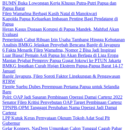
BUMN Buka Lowongan Kerja Khusus Putra-Putri Papua dan
Papua Barat
Filep Wamafma Berbagi Kasih Natal di Manokwari
Kapolda Papua Keluarkan Imbauan Penting Bagi Pendatang di
Papua
Heran Kasus Dugaan Korupsi di Papua Mandek, Mahfud Akan
Evaluasi
Pemerintah Cabut Ribuan Izin Usaha Tambang Hingga Kehutanan
Analisis BMKG Jelaskan Penyebab Bencana Banjir di Jayapura
6 Fakta Menarik Filep Wamafma, Nomor 2 Bisa Jadi Inspirasi
Luar Biasa! Pemain Asli Papua Ini Akan Berlaga di Liga Eropa
Mantan Pejabat Pemprov Papua Gugat Jokowi ke PTUN Jakarta
BMKG Ingatkan Curah Hujan Ekstrem Papua-Papua Barat 14-17
Januari
Banjir Jayapura, Filep Soroti Faktor Lingkungan & Pengawasan
RTRW
Fientje Suebu Dubes Perempuan Pertama Papua untuk Selandia
Baru
Polri: OAP Jadi Sasaran Pembinaan Operasi Damai Cartenz 2022
Senator Filep Kritisi Penyebutan OAP Target Pembinaan Cartenz
TPNPB-OPM Tanggapi Perubahan Nama Operasi Jadi Damai
Cartenz
LPP Kutuk Keras Pernyataan Oknum Tokoh Adat Soal Plt
Gubernur
Gelar Konpers, NasDem Umumkan Calon Tunggal Cagub Pabar