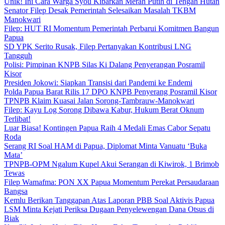
Unik! Ini Cara Warga Syou Kibarkan Merah Putih di Tengah Hutan
Senator Filep Desak Pemerintah Selesaikan Masalah TKBM
Manokwari
Filep: HUT RI Momentum Pemerintah Perbarui Komitmen Bangun
Papua
SD YPK Serito Rusak, Filep Pertanyakan Kontribusi LNG
Tangguh
Polisi: Pimpinan KNPB Silas Ki Dalang Penyerangan Posramil
Kisor
Presiden Jokowi: Siapkan Transisi dari Pandemi ke Endemi
Polda Papua Barat Rilis 17 DPO KNPB Penyerang Posramil Kisor
TPNPB Klaim Kuasai Jalan Sorong-Tambrauw-Manokwari
Filep: Kayu Log Sorong Dibawa Kabur, Hukum Berat Oknum
Terlibat!
Luar Biasa! Kontingen Papua Raih 4 Medali Emas Cabor Sepatu
Roda
Serang RI Soal HAM di Papua, Diplomat Minta Vanuatu ‘Buka
Mata’
TPNPB-OPM Ngalum Kupel Akui Serangan di Kiwirok, 1 Brimob
Tewas
Filep Wamafma: PON XX Papua Momentum Perekat Persaudaraan
Bangsa
Kemlu Berikan Tanggapan Atas Laporan PBB Soal Aktivis Papua
LSM Minta Kejati Periksa Dugaan Penyelewengan Dana Otsus di
Biak