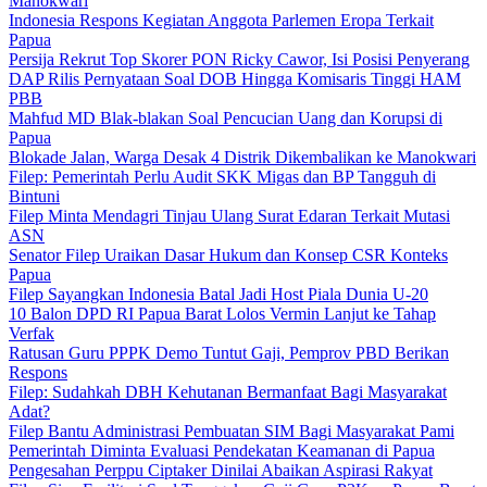
Manokwari
Indonesia Respons Kegiatan Anggota Parlemen Eropa Terkait
Papua
Persija Rekrut Top Skorer PON Ricky Cawor, Isi Posisi Penyerang
DAP Rilis Pernyataan Soal DOB Hingga Komisaris Tinggi HAM
PBB
Mahfud MD Blak-blakan Soal Pencucian Uang dan Korupsi di
Papua
Blokade Jalan, Warga Desak 4 Distrik Dikembalikan ke Manokwari
Filep: Pemerintah Perlu Audit SKK Migas dan BP Tangguh di
Bintuni
Filep Minta Mendagri Tinjau Ulang Surat Edaran Terkait Mutasi
ASN
Senator Filep Uraikan Dasar Hukum dan Konsep CSR Konteks
Papua
Filep Sayangkan Indonesia Batal Jadi Host Piala Dunia U-20
10 Balon DPD RI Papua Barat Lolos Vermin Lanjut ke Tahap
Verfak
Ratusan Guru PPPK Demo Tuntut Gaji, Pemprov PBD Berikan
Respons
Filep: Sudahkah DBH Kehutanan Bermanfaat Bagi Masyarakat
Adat?
Filep Bantu Administrasi Pembuatan SIM Bagi Masyarakat Pami
Pemerintah Diminta Evaluasi Pendekatan Keamanan di Papua
Pengesahan Perppu Ciptaker Dinilai Abaikan Aspirasi Rakyat