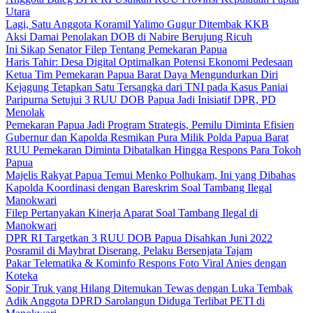
Utara
Lagi, Satu Anggota Koramil Yalimo Gugur Ditembak KKB
Aksi Damai Penolakan DOB di Nabire Berujung Ricuh
Ini Sikap Senator Filep Tentang Pemekaran Papua
Haris Tahir: Desa Digital Optimalkan Potensi Ekonomi Pedesaan
Ketua Tim Pemekaran Papua Barat Daya Mengundurkan Diri
Kejagung Tetapkan Satu Tersangka dari TNI pada Kasus Paniai
Paripurna Setujui 3 RUU DOB Papua Jadi Inisiatif DPR, PD
Menolak
Pemekaran Papua Jadi Program Strategis, Pemilu Diminta Efisien
Gubernur dan Kapolda Resmikan Pura Milik Polda Papua Barat
RUU Pemekaran Diminta Dibatalkan Hingga Respons Para Tokoh
Papua
Majelis Rakyat Papua Temui Menko Polhukam, Ini yang Dibahas
Kapolda Koordinasi dengan Bareskrim Soal Tambang Ilegal
Manokwari
Filep Pertanyakan Kinerja Aparat Soal Tambang Ilegal di
Manokwari
DPR RI Targetkan 3 RUU DOB Papua Disahkan Juni 2022
Posramil di Maybrat Diserang, Pelaku Bersenjata Tajam
Pakar Telematika & Kominfo Respons Foto Viral Anies dengan
Koteka
Sopir Truk yang Hilang Ditemukan Tewas dengan Luka Tembak
Adik Anggota DPRD Sarolangun Diduga Terlibat PETI di