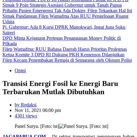
Simak 9 Poin Strategis Asosiasi Gubernur untuk Tanah Papua
Prihatin Pasien Emergensi Tak Ada Dokter, Filep Tekankan Hal Ini
Simak Pandangan Filep Wamafma Atas RUU Pengeloaan Ruang
Udara
Pj. Gubernur: Ada 8 Kursi DPRK Manokwari, Ingat Juga Suku
Saireri
DPD Minta Kejagung Pertegas Penanganan Money Politic di
Pilkada
Filep Wamafma: RUU Bahasa Daerah Harus Prioritas Prolegnas
Ketua Komite 3 DPD RI Dukung PKH Kemensos Dilanjutkan
Filep Kecam Penembakan Remaja di Semarang oleh Oknum Polisi
Opini
Transisi Energi Fosil ke Energi Baru
Terbarukan Mutlak Dibutuhkan
by Redaksi
Nov 11, 2021 06:00 pm
4301 views
Panel Surya. [Foto: ist]
JAGAPAPUA.COM
-
Di sektor transportasi penggunaan bahan