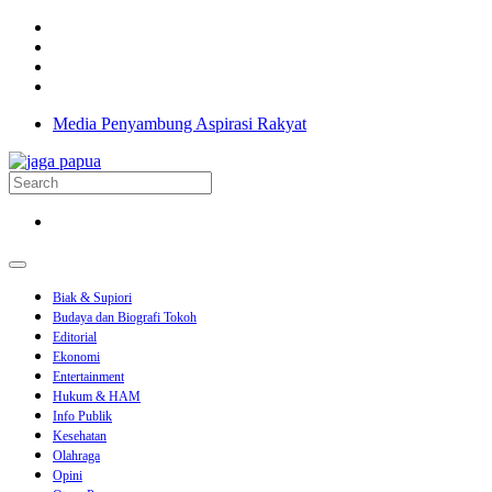
Media Penyambung Aspirasi Rakyat
Biak & Supiori
Budaya dan Biografi Tokoh
Editorial
Ekonomi
Entertainment
Hukum & HAM
Info Publik
Kesehatan
Olahraga
Opini