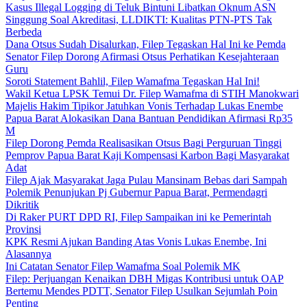
Kasus Illegal Logging di Teluk Bintuni Libatkan Oknum ASN
Singgung Soal Akreditasi, LLDIKTI: Kualitas PTN-PTS Tak
Berbeda
Dana Otsus Sudah Disalurkan, Filep Tegaskan Hal Ini ke Pemda
Senator Filep Dorong Afirmasi Otsus Perhatikan Kesejahteraan
Guru
Soroti Statement Bahlil, Filep Wamafma Tegaskan Hal Ini!
Wakil Ketua LPSK Temui Dr. Filep Wamafma di STIH Manokwari
Majelis Hakim Tipikor Jatuhkan Vonis Terhadap Lukas Enembe
Papua Barat Alokasikan Dana Bantuan Pendidikan Afirmasi Rp35
M
Filep Dorong Pemda Realisasikan Otsus Bagi Perguruan Tinggi
Pemprov Papua Barat Kaji Kompensasi Karbon Bagi Masyarakat
Adat
Filep Ajak Masyarakat Jaga Pulau Mansinam Bebas dari Sampah
Polemik Penunjukan Pj Gubernur Papua Barat, Permendagri
Dikritik
Di Raker PURT DPD RI, Filep Sampaikan ini ke Pemerintah
Provinsi
KPK Resmi Ajukan Banding Atas Vonis Lukas Enembe, Ini
Alasannya
Ini Catatan Senator Filep Wamafma Soal Polemik MK
Filep: Perjuangan Kenaikan DBH Migas Kontribusi untuk OAP
Bertemu Mendes PDTT, Senator Filep Usulkan Sejumlah Poin
Penting