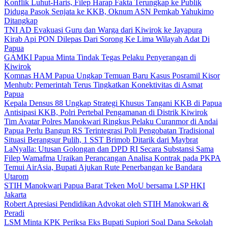
Konflik Luhut-Haris, Filep Harap Fakta Terungkap ke Publik
Diduga Pasok Senjata ke KKB, Oknum ASN Pemkab Yahukimo
Ditangkap
TNI AD Evakuasi Guru dan Warga dari Kiwirok ke Jayapura
Kirab Api PON Dilepas Dari Sorong Ke Lima Wilayah Adat Di
Papua
GAMKI Papua Minta Tindak Tegas Pelaku Penyerangan di
Kiwirok
Komnas HAM Papua Ungkap Temuan Baru Kasus Posramil Kisor
Menhub: Pemerintah Terus Tingkatkan Konektivitas di Asmat
Papua
Kepala Densus 88 Ungkap Strategi Khusus Tangani KKB di Papua
Antisipasi KKB, Polri Pertebal Pengamanan di Distrik Kiwirok
Tim Avatar Polres Manokwari Ringkus Pelaku Curanmor di Andai
Papua Perlu Bangun RS Terintegrasi Poli Pengobatan Tradisional
Situasi Berangsur Pulih, 1 SST Brimob Ditarik dari Maybrat
LaNyalla: Utusan Golongan dan DPD RI Secara Substansi Sama
Filep Wamafma Uraikan Perancangan Analisa Kontrak pada PKPA
Temui AirAsia, Bupati Ajukan Rute Penerbangan ke Bandara
Utarom
STIH Manokwari Papua Barat Teken MoU bersama LSP HKI
Jakarta
Robert Apresiasi Pendidikan Advokat oleh STIH Manokwari &
Peradi
LSM Minta KPK Periksa Eks Bupati Supiori Soal Dana Sekolah