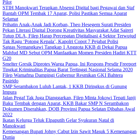
Pilot
STIH Manokwari Terapkan Absensi Digital bagi Pegawai dan Staf
Bantah OPM Tembak 17 Aparat, Polisi Pastikan Semua Aparat
Selamat
Prihatin Anak-Anak Jadi Korban, Theo Hesegem Surati Presiden
Pekan Literasi Digital Dorong Kreativitas Masyarakat Adat Saireri
Tutup DLA, Filep Harap Percepatan Digitalisasi 4 Sektor Terwujud
Tak Ragu ‘Potong Kepala’, Kapolri Copot 7 Pejabat Polisi
Satgas Nemangkawi Tangkap 1 Anggota KKB di Dekai Papua
Mahfud MD Sebut OPM Manfaatkan Momen Presiden Hadiri KTT
G20
Smelter Gresik Diprotes Warga Papua, Ini Respons Presdir Freeport
Tingkat Kriminalitas Papua Barat Tertinggi Nasional Selama 2020
Filep Wamafma Dampingi Gubernur Resmikan GKI Bahtera
Pasirido
SMP Serambakon Luluh Lantak, 1 KKB Diringkus di Gunung
Impura
Jalan Pegaf Tak Juga Dianggarkan, Filep Minta Jokowi Tepati Janji
Baku Tembak dengan Aparat, KKB Bakar SMP N Serambakon
Dokumen Diserahkan, DOB Provinsi Papua Selatan Dibahas Awal
2022
Ikatan Kelurga Teluk Elpaputih Gelar Syukuran Natal di
Manokwari
Kemenangan Bupati Johny Cabut Izin Sawit Masuk 5 Kemenangan
Dunia