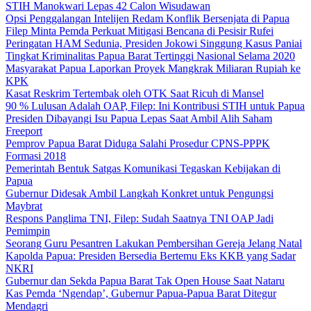
STIH Manokwari Lepas 42 Calon Wisudawan
Opsi Penggalangan Intelijen Redam Konflik Bersenjata di Papua
Filep Minta Pemda Perkuat Mitigasi Bencana di Pesisir Rufei
Peringatan HAM Sedunia, Presiden Jokowi Singgung Kasus Paniai
Tingkat Kriminalitas Papua Barat Tertinggi Nasional Selama 2020
Masyarakat Papua Laporkan Proyek Mangkrak Miliaran Rupiah ke
KPK
Kasat Reskrim Tertembak oleh OTK Saat Ricuh di Mansel
90 % Lulusan Adalah OAP, Filep: Ini Kontribusi STIH untuk Papua
Presiden Dibayangi Isu Papua Lepas Saat Ambil Alih Saham
Freeport
Pemprov Papua Barat Diduga Salahi Prosedur CPNS-PPPK
Formasi 2018
Pemerintah Bentuk Satgas Komunikasi Tegaskan Kebijakan di
Papua
Gubernur Didesak Ambil Langkah Konkret untuk Pengungsi
Maybrat
Respons Panglima TNI, Filep: Sudah Saatnya TNI OAP Jadi
Pemimpin
Seorang Guru Pesantren Lakukan Pembersihan Gereja Jelang Natal
Kapolda Papua: Presiden Bersedia Bertemu Eks KKB yang Sadar
NKRI
Gubernur dan Sekda Papua Barat Tak Open House Saat Nataru
Kas Pemda ‘Ngendap’, Gubernur Papua-Papua Barat Ditegur
Mendagri