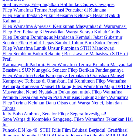
Soal Investasi, Filep Ingatkan Hal Ini ke Capres-Cawapres
Filep Wamafma Terima Aspirasi Pencaker di Kaimana
Filep Hadiri Ibadah Syukur Bersama Keluarga Besar Byak di
Kaimana
Filep Wamafma Apresiasi Kerukunan Masyarakat di Warpramasi
Filep Beri Peluang 3 Perwakilan Warga Serayu Kuliah Gratis
Filep Dukung Dominggus Mandacan Kembali Jabat Gubernur
Senator Filep Hadiri Lepas Sambut Tahun Baru Suku Doreri
Filep Wamafma Lantik Unsur Pimpinan STIH Manokwari
Filep Serahkan Buku Rekening Beasiswa ke Mahasiswa STIH di
Prafi
Kampanye di Padarni, Filep Wamafma Terima Keluhan Masyarakat
Beasiswa SUP Nunggak, Senator Filep Berikan Pandangannya
Filep Wamafma Gelar Kampanye Terbatas di Oransbari Mansel
Kampanye Terbatas di Oransbari, Ini Komitmen Filep Wamafma
Keluarga Kamasan Mansel Dukung Filep Wamafma Maju DPD RI
Masyarakat Nenei Nyatakan Dukungan untuk Filep Wamafma
Pemuda Desai dan Warga Prafi Antusias Dukung Filep Wamafma
Filep Terima Keluhan Dana Otsus dari Warga Nenei, Isim dan
Tahota
Jetty Babo Ambruk, Senator Filep: Segera Investigasi!
Sapa Warga di Kompleks Sanggeng, Filep Wamafma Tekankan Hal
Ini
Puncak DN ke-49, STIH Rilis Film Edukasi Berjudul 'Gratifikasi'
Pimpinan Komite I DPD RI Hadiri Konsultasi Publik RPJPD PB