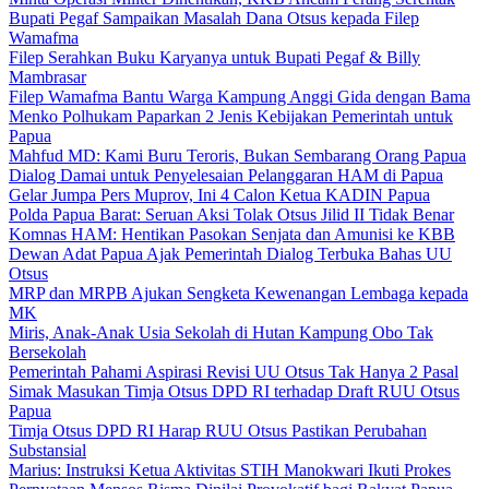
Bupati Pegaf Sampaikan Masalah Dana Otsus kepada Filep
Wamafma
Filep Serahkan Buku Karyanya untuk Bupati Pegaf & Billy
Mambrasar
Filep Wamafma Bantu Warga Kampung Anggi Gida dengan Bama
Menko Polhukam Paparkan 2 Jenis Kebijakan Pemerintah untuk
Papua
Mahfud MD: Kami Buru Teroris, Bukan Sembarang Orang Papua
Dialog Damai untuk Penyelesaian Pelanggaran HAM di Papua
Gelar Jumpa Pers Muprov, Ini 4 Calon Ketua KADIN Papua
Polda Papua Barat: Seruan Aksi Tolak Otsus Jilid II Tidak Benar
Komnas HAM: Hentikan Pasokan Senjata dan Amunisi ke KBB
Dewan Adat Papua Ajak Pemerintah Dialog Terbuka Bahas UU
Otsus
MRP dan MRPB Ajukan Sengketa Kewenangan Lembaga kepada
MK
Miris, Anak-Anak Usia Sekolah di Hutan Kampung Obo Tak
Bersekolah
Pemerintah Pahami Aspirasi Revisi UU Otsus Tak Hanya 2 Pasal
Simak Masukan Timja Otsus DPD RI terhadap Draft RUU Otsus
Papua
Timja Otsus DPD RI Harap RUU Otsus Pastikan Perubahan
Substansial
Marius: Instruksi Ketua Aktivitas STIH Manokwari Ikuti Prokes