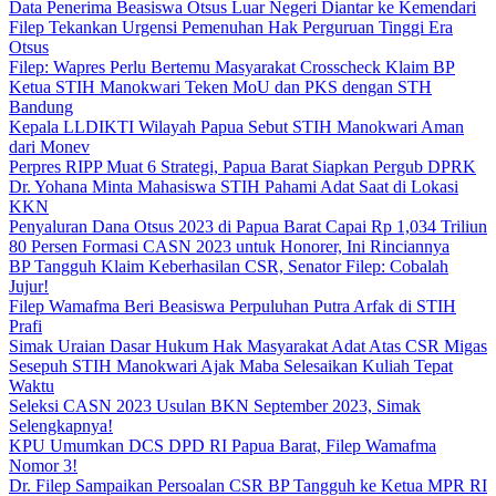
Data Penerima Beasiswa Otsus Luar Negeri Diantar ke Kemendari
Filep Tekankan Urgensi Pemenuhan Hak Perguruan Tinggi Era
Otsus
Filep: Wapres Perlu Bertemu Masyarakat Crosscheck Klaim BP
Ketua STIH Manokwari Teken MoU dan PKS dengan STH
Bandung
Kepala LLDIKTI Wilayah Papua Sebut STIH Manokwari Aman
dari Monev
Perpres RIPP Muat 6 Strategi, Papua Barat Siapkan Pergub DPRK
Dr. Yohana Minta Mahasiswa STIH Pahami Adat Saat di Lokasi
KKN
Penyaluran Dana Otsus 2023 di Papua Barat Capai Rp 1,034 Triliun
80 Persen Formasi CASN 2023 untuk Honorer, Ini Rinciannya
BP Tangguh Klaim Keberhasilan CSR, Senator Filep: Cobalah
Jujur!
Filep Wamafma Beri Beasiswa Perpuluhan Putra Arfak di STIH
Prafi
Simak Uraian Dasar Hukum Hak Masyarakat Adat Atas CSR Migas
Sesepuh STIH Manokwari Ajak Maba Selesaikan Kuliah Tepat
Waktu
Seleksi CASN 2023 Usulan BKN September 2023, Simak
Selengkapnya!
KPU Umumkan DCS DPD RI Papua Barat, Filep Wamafma
Nomor 3!
Dr. Filep Sampaikan Persoalan CSR BP Tangguh ke Ketua MPR RI