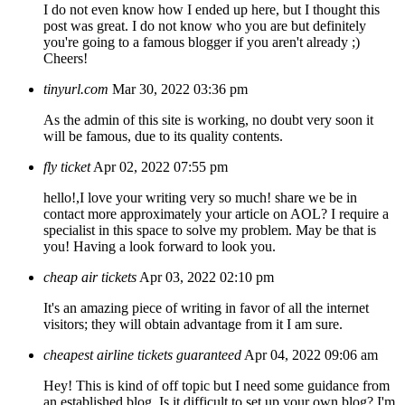
I do not even know how I ended up here, but I thought this
post was great. I do not know who you are but definitely
you're going to a famous blogger if you aren't already ;)
Cheers!
tinyurl.com
Mar 30, 2022 03:36 pm
As the admin of this site is working, no doubt very soon it
will be famous, due to its quality contents.
fly ticket
Apr 02, 2022 07:55 pm
hello!,I love your writing very so much! share we be in
contact more approximately your article on AOL? I require a
specialist in this space to solve my problem. May be that is
you! Having a look forward to look you.
cheap air tickets
Apr 03, 2022 02:10 pm
It's an amazing piece of writing in favor of all the internet
visitors; they will obtain advantage from it I am sure.
cheapest airline tickets guaranteed
Apr 04, 2022 09:06 am
Hey! This is kind of off topic but I need some guidance from
an established blog. Is it difficult to set up your own blog? I'm