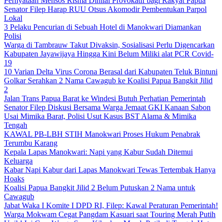
Pernyataan Mensos Risma Dinilai Provokatif bagi Rakyat Papua
Senator Filep Harap RUU Otsus Akomodir Pembentukan Parpol
Lokal
3 Pelaku Pencurian di Sebuah Hotel di Manokwari Diamankan
Polisi
Warga di Tambrauw Takut Divaksin, Sosialisasi Perlu Digencarkan
Kabupaten Jayawijaya Hingga Kini Belum Miliki alat PCR Covid-
19
10 Varian Delta Virus Corona Berasal dari Kabupaten Teluk Bintuni
Golkar Serahkan 2 Nama Cawagub ke Koalisi Papua Bangkit Jilid
2
Jalan Trans Papua Barat ke Windesi Butuh Perhatian Pemerintah
Senator Filep Diskusi Bersama Warga Jemaat GKI Kanaan Sabon
Usai Mimika Barat, Polisi Usut Kasus BST Alama & Mimika
Tengah
KAWAL PB-LBH STIH Manokwari Proses Hukum Penabrak
Terumbu Karang
Kepala Lapas Manokwari: Napi yang Kabur Sudah Ditemui
Keluarga
Kabar Napi Kabur dari Lapas Manokwari Tewas Tertembak Hanya
Hoaks
Koalisi Papua Bangkit Jilid 2 Belum Putuskan 2 Nama untuk
Cawagub
Jabat Waka I Komite I DPD RI, Filep: Kawal Peraturan Pemerintah!
Warga Mokwam Cegat Pangdam Kasuari saat Touring Merah Putih