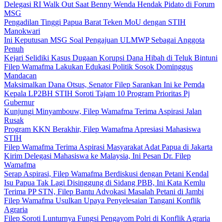
Delegasi RI Walk Out Saat Benny Wenda Hendak Pidato di Forum
MSG
Pengadilan Tinggi Papua Barat Teken MoU dengan STIH
Manokwari
Ini Keputusan MSG Soal Pengajuan ULMWP Sebagai Anggota
Penuh
Kejari Selidiki Kasus Dugaan Korupsi Dana Hibah di Teluk Bintuni
Filep Wamafma Lakukan Edukasi Politik Sosok Dominggus
Mandacan
Maksimalkan Dana Otsus, Senator Filep Sarankan Ini ke Pemda
Kepala LP2BH STIH Soroti Tajam 10 Program Prioritas Pj
Gubernur
Kunjungi Minyambouw, Filep Wamafma Terima Aspirasi Jalan
Rusak
Program KKN Berakhir, Filep Wamafma Apresiasi Mahasiswa
STIH
Filep Wamafma Terima Aspirasi Masyarakat Adat Papua di Jakarta
Kirim Delegasi Mahasiswa ke Malaysia, Ini Pesan Dr. Filep
Wamafma
Serap Aspirasi, Filep Wamafma Berdiskusi dengan Petani Kendal
Isu Papua Tak Lagi Disinggung di Sidang PBB, Ini Kata Kemlu
Terima PP STN, Filep Bantu Advokasi Masalah Petani di Jambi
Filep Wamafma Usulkan Upaya Penyelesaian Tangani Konflik
Agraria
Filep Soroti Lunturnya Fungsi Pengayom Polri di Konflik Agraria