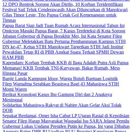
12 DPO Bentrok Sorong Akan Dirilis, 10 Korban Teridentifikasi
Festival Sail Teluk Cenderawasih Akan Diluncurkan di Manokwari
Gilas Timor Leste, Trio Papua Cetak Gol Kemenangan untuk
Timnas
Papua Barat Siap Jadi Tuan Rumah Acara Internasional Tahun Ini
Omicron Masuki Papua Barat, 7 Kasus Terdeteksi di Kota Sorong
Jabatan Gubernur di Papua Berakhir Mei, Ini Kata Senator Filep
Gubernur Meletakkan Batu Pertama Pembangunan Kampus STIH
DN ke-47, Ketua STIH Manokwari Targetkan STIH Jadi Institut
Pewakilan Tetap RI di PBB Angkat Suara Terkait SPMH Dewan
HAM PBB
Kapendam: Korban Tembak KKB di Ilaga Adalah Putra Asli Papua
Memanas! KKB Tembak TNI-Karyawan, Bakar Rumah, Mess
Hingga Pasar
Banjir Landa Kampung Idoor, Warga Butuh Bantuan Logistik
Filep Wamafma Serahkan Beasiswa Bagi 43 Mahasiswa STIH
Momi Waren
Berikut Kronologi Kasus Ibu Gantung Diri dan 2 Anaknya
Meninggal
Solidaritas Mahasiswa-Rakyat di Nabire Akan Gelar Aksi Tolak
DOB
Sepakat Berdamai, Omer Isba Cabut LP Ujaran Rasial di Kepolisian
Senator Filep Harap Masyarakat Waspadai Isu SARA Jelang Pemilu
Gubernur Lukas Undang Presiden Putin ke Papua, Ini yang Dibahas
Anggota Baleg DPR RI Usulkan RUU Provinsi Kepulauan Papua