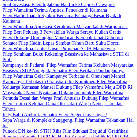
Soal Investasi, Filep Ingatkan Hal Ini ke Capres-Cawapres
Filep Wamafma Terima Aspirasi Pencaker di Kaimana
Filep Hadiri Ibadah Syukur Bersama Keluarga Besar Byak di
Kaimana
Filep Wamafma Apresiasi Kerukunan Masyarakat di Warpramasi
Filep Beri Peluang 3 Perwakilan Warga Serayu Kuliah Gratis
Filep Dukung Dominggus Mandacan Kembali Jabat Gubernur
Senator Filep Hadiri Lepas Sambut Tahun Baru Suku Doreri
Filep Wamafma Lantik Unsur Pimpinan STIH Manokwari
Filep Serahkan Buku Rekening Beasiswa ke Mahasiswa STIH di
Prafi
Kampanye di Padarni, Filep Wamafma Terima Keluhan Masyarakat
Beasiswa SUP Nunggak, Senator Filep Berikan Pandangannya
Filep Wamafma Gelar Kampanye Terbatas di Oransbari Mansel
Kampanye Terbatas di Oransbari, Ini Komitmen Filep Wamafma
Keluarga Kamasan Mansel Dukung Filep Wamafma Maju DPD RI
Masyarakat Nenei Nyatakan Dukungan untuk Filep Wamafma
Pemuda Desai dan Warga Prafi Antusias Dukung Filep Wamafma
Filep Terima Keluhan Dana Otsus dari Warga Nenei, Isim dan
Tahota
Jetty Babo Ambruk, Senator Filep: Segera Investigasi!
Sapa Warga di Kompleks Sanggeng, Filep Wamafma Tekankan Hal
Ini
Puncak DN ke-49, STIH Rilis Film Edukasi Berjudul 'Gratifikasi'
Pimpinan Komite I DPD RI Hadiri Konsultasi Publik RPJPD PB