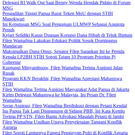
Delegasi RI Walk Out Saat Benny Wenda Hendak Pidato di Forum
MSG
Pengadilan Tinggi Papua Barat Teken MoU dengan STIH
Manokwari
Ini Keputusan MSG Soal Pengajuan ULMWP Sebagai Anggota
Penuh
Kejari Selidiki Kasus Dugaan Korupsi Dana Hibah di Teluk Bintuni
Filep Wamafma Lakukan Edukasi Politik Sosok Dominggus
Mandacan
Maksimalkan Dana Otsus, Senator Filep Sarankan Ini ke Pemda
Kepala LP2BH STIH Soroti Tajam 10 Program Prioritas Pj
Gubernur
Kunjungi Minyambouw, Filep Wamafma Terima Aspirasi Jalan
Rusak
Program KKN Berakhir, Filep Wamafma Apresiasi Mahasiswa
STIH
Filep Wamafma Terima Aspirasi Masyarakat Adat Papua di Jakarta
Kirim Delegasi Mahasiswa ke Malaysia, Ini Pesan Dr. Filep
Wamafma
Serap Aspirasi, Filep Wamafma Berdiskusi dengan Petani Kendal
Isu Papua Tak Lagi Disinggung di Sidang PBB, Ini Kata Kemlu
Terima PP STN, Filep Bantu Advokasi Masalah Petani di Jambi
Filep Wamafma Usulkan Upaya Penyelesaian Tangani Konflik
Agraria
Filep Soroti Lunturnya Fungsi Pengayom Polri di Konflik Agraria