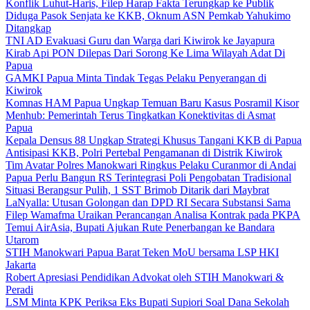
Konflik Luhut-Haris, Filep Harap Fakta Terungkap ke Publik
Diduga Pasok Senjata ke KKB, Oknum ASN Pemkab Yahukimo
Ditangkap
TNI AD Evakuasi Guru dan Warga dari Kiwirok ke Jayapura
Kirab Api PON Dilepas Dari Sorong Ke Lima Wilayah Adat Di
Papua
GAMKI Papua Minta Tindak Tegas Pelaku Penyerangan di
Kiwirok
Komnas HAM Papua Ungkap Temuan Baru Kasus Posramil Kisor
Menhub: Pemerintah Terus Tingkatkan Konektivitas di Asmat
Papua
Kepala Densus 88 Ungkap Strategi Khusus Tangani KKB di Papua
Antisipasi KKB, Polri Pertebal Pengamanan di Distrik Kiwirok
Tim Avatar Polres Manokwari Ringkus Pelaku Curanmor di Andai
Papua Perlu Bangun RS Terintegrasi Poli Pengobatan Tradisional
Situasi Berangsur Pulih, 1 SST Brimob Ditarik dari Maybrat
LaNyalla: Utusan Golongan dan DPD RI Secara Substansi Sama
Filep Wamafma Uraikan Perancangan Analisa Kontrak pada PKPA
Temui AirAsia, Bupati Ajukan Rute Penerbangan ke Bandara
Utarom
STIH Manokwari Papua Barat Teken MoU bersama LSP HKI
Jakarta
Robert Apresiasi Pendidikan Advokat oleh STIH Manokwari &
Peradi
LSM Minta KPK Periksa Eks Bupati Supiori Soal Dana Sekolah