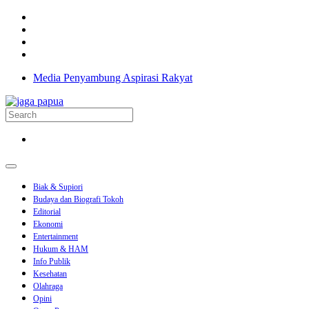
Media Penyambung Aspirasi Rakyat
Biak & Supiori
Budaya dan Biografi Tokoh
Editorial
Ekonomi
Entertainment
Hukum & HAM
Info Publik
Kesehatan
Olahraga
Opini