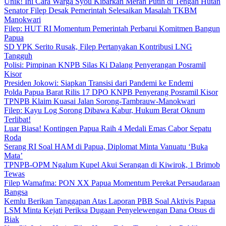
Unik! Ini Cara Warga Syou Kibarkan Merah Putih di Tengah Hutan
Senator Filep Desak Pemerintah Selesaikan Masalah TKBM
Manokwari
Filep: HUT RI Momentum Pemerintah Perbarui Komitmen Bangun
Papua
SD YPK Serito Rusak, Filep Pertanyakan Kontribusi LNG
Tangguh
Polisi: Pimpinan KNPB Silas Ki Dalang Penyerangan Posramil
Kisor
Presiden Jokowi: Siapkan Transisi dari Pandemi ke Endemi
Polda Papua Barat Rilis 17 DPO KNPB Penyerang Posramil Kisor
TPNPB Klaim Kuasai Jalan Sorong-Tambrauw-Manokwari
Filep: Kayu Log Sorong Dibawa Kabur, Hukum Berat Oknum
Terlibat!
Luar Biasa! Kontingen Papua Raih 4 Medali Emas Cabor Sepatu
Roda
Serang RI Soal HAM di Papua, Diplomat Minta Vanuatu ‘Buka
Mata’
TPNPB-OPM Ngalum Kupel Akui Serangan di Kiwirok, 1 Brimob
Tewas
Filep Wamafma: PON XX Papua Momentum Perekat Persaudaraan
Bangsa
Kemlu Berikan Tanggapan Atas Laporan PBB Soal Aktivis Papua
LSM Minta Kejati Periksa Dugaan Penyelewengan Dana Otsus di
Biak