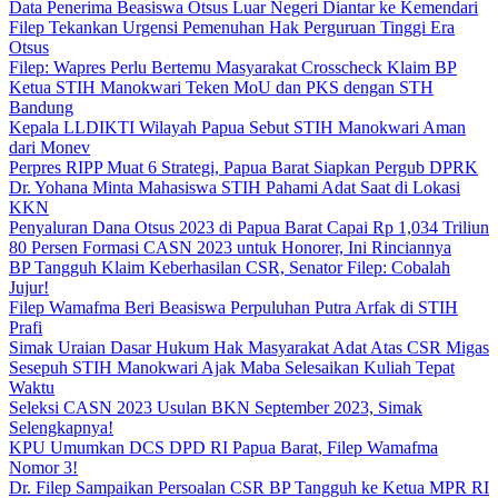
Data Penerima Beasiswa Otsus Luar Negeri Diantar ke Kemendari
Filep Tekankan Urgensi Pemenuhan Hak Perguruan Tinggi Era
Otsus
Filep: Wapres Perlu Bertemu Masyarakat Crosscheck Klaim BP
Ketua STIH Manokwari Teken MoU dan PKS dengan STH
Bandung
Kepala LLDIKTI Wilayah Papua Sebut STIH Manokwari Aman
dari Monev
Perpres RIPP Muat 6 Strategi, Papua Barat Siapkan Pergub DPRK
Dr. Yohana Minta Mahasiswa STIH Pahami Adat Saat di Lokasi
KKN
Penyaluran Dana Otsus 2023 di Papua Barat Capai Rp 1,034 Triliun
80 Persen Formasi CASN 2023 untuk Honorer, Ini Rinciannya
BP Tangguh Klaim Keberhasilan CSR, Senator Filep: Cobalah
Jujur!
Filep Wamafma Beri Beasiswa Perpuluhan Putra Arfak di STIH
Prafi
Simak Uraian Dasar Hukum Hak Masyarakat Adat Atas CSR Migas
Sesepuh STIH Manokwari Ajak Maba Selesaikan Kuliah Tepat
Waktu
Seleksi CASN 2023 Usulan BKN September 2023, Simak
Selengkapnya!
KPU Umumkan DCS DPD RI Papua Barat, Filep Wamafma
Nomor 3!
Dr. Filep Sampaikan Persoalan CSR BP Tangguh ke Ketua MPR RI