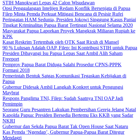
STIH Manokwari Lepas 42 Calon Wisudawan
Opsi Penggalangan Intelijen Redam Konflik Bersenjata di Papua
Filep Minta Pemda Perkuat Mitigasi Bencana di Pesisir Rufei
Peringatan HAM Sedunia, Presiden Jokowi Singgung Kasus Paniai
Tingkat Kriminalitas Papua Barat Tertinggi Nasional Selama 2020
Masyarakat Papua Laporkan Proyek Mangkrak Miliaran Rupiah ke
KPK
Kasat Reskrim Tertembak oleh OTK Saat Ricuh di Mansel
90 % Lulusan Adalah OAP, Filep: Ini Kontribusi STIH untuk Papua
Presiden Dibayangi Isu Papua Lepas Saat Ambil Alih Saham
Freeport
Pemprov Papua Barat Diduga Salahi Prosedur CPNS-PPPK
Formasi 2018
Pemerintah Bentuk Satgas Komunikasi Tegaskan Kebijakan di
Papua
Gubernur Didesak Ambil Langkah Konkret untuk Pengungsi
Maybrat
Respons Panglima TNI, Filep: Sudah Saatnya TNI OAP Jadi
Pemimpin
Seorang Guru Pesantren Lakukan Pembersihan Gereja Jelang Natal
Kapolda Papua: Presiden Bersedia Bertemu Eks KKB yang Sadar
NKRI
Gubernur dan Sekda Papua Barat Tak Open House Saat Nataru
Kas Pemda ‘Ngendap’, Gubernur Papua-Papua Barat Ditegur
Mendagri